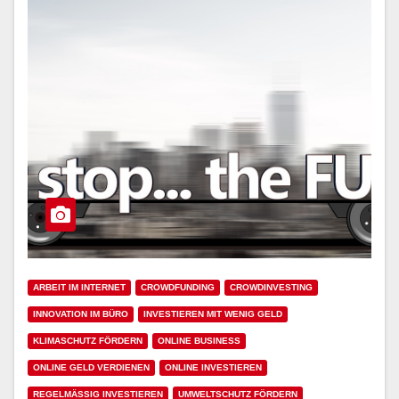
ARBEIT IM INTERNET
CROWDFUNDING
CROWDINVESTING
INNOVATION IM BÜRO
INVESTIEREN MIT WENIG GELD
KLIMASCHUTZ FÖRDERN
ONLINE BUSINESS
ONLINE GELD VERDIENEN
ONLINE INVESTIEREN
REGELMÄSSIG INVESTIEREN
UMWELTSCHUTZ FÖRDERN