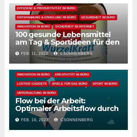
EFFIZIENZ & PRODUKTIVITÄT IM BÜRO
ENTSPANNUNG & ERHOLUNG IM BÜRO
GESUNDHEIT IM BÜRO
INNOVATION IM BÜRO
SICHERHEIT IM INTERNET
100 gesunde Lebensmittel
ALLGEMEIN
ARBEITSFLOW
BÜRO GADGETS
am Tag & Sportideen für den
Arbeitsalltag – für einen
BÜRO GADGETS FÜR FRAUEN
BÜRO GADGETS FÜR MÄNNER
FEB. 11, 2022
CSONNENBERG
gesunden Büroalltag
EFFIZIENZ & PRODUKTIVITÄT IM BÜRO
ENTSPANNUNG & ERHOLUNG IM BÜRO
GESUNDHEIT IM BÜRO
INNOVATION IM BÜRO
KREATIVITÄT IM BÜRO
LUSTIGE GADGETS
SPIELE FÜR DAS BÜRO
SPORT IM BÜRO
UNTERHALTUNG IM BÜRO
Flow bei der Arbeit:
Optimaler Arbeitsflow durch
wache Achtsamkeit
FEB. 10, 2022
CSONNENBERG