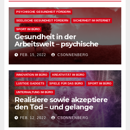
KÖRPERLICHE GESUNDHEIT FÖRDERN
PSYCHISCHE GESUNDHEIT FÖRDERN
SEELISCHE GESUNDHEIT FÖRDERN
SICHERHEIT IM INTERNET
SPORT IM BÜRO
Gesundheit in der
ALLGEMEIN
ARBEITSFLOW
BÜRO GADGETS
Arbeitswelt – psychische
sowie geistige, körperliche
BÜRO GADGETS FÜR FRAUEN
BÜRO GADGETS FÜR MÄNNER
FEB. 15, 2022
CSONNENBERG
und seelische Gesundheit
EFFIZIENZ & PRODUKTIVITÄT IM BÜRO
bei der Arbeit fördern
ENTSPANNUNG & ERHOLUNG IM BÜRO
GESUNDHEIT IM BÜRO
INNOVATION IM BÜRO
KREATIVITÄT IM BÜRO
LUSTIGE GADGETS
SPIELE FÜR DAS BÜRO
SPORT IM BÜRO
UNTERHALTUNG IM BÜRO
Realisiere sowie akzeptiere
den Tod – und gelange
dadurch in den perfekten
FEB. 12, 2022
CSONNENBERG
Arbeitsflow
ALLGEMEIN
ARBEITSFLOW