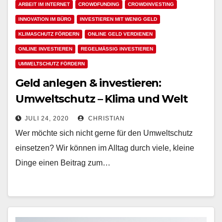
ARBEIT IM INTERNET
CROWDFUNDING
CROWDINVESTING
INNOVATION IM BÜRO
INVESTIEREN MIT WENIG GELD
KLIMASCHUTZ FÖRDERN
ONLINE GELD VERDIENEN
ONLINE INVESTIEREN
REGELMÄSSIG INVESTIEREN
UMWELTSCHUTZ FÖRDERN
Geld anlegen & investieren:
Umweltschutz – Klima und Welt
retten durch Kreditvergabe
JULI 24, 2020
CHRISTIAN
Wer möchte sich nicht gerne für den Umweltschutz
einsetzen? Wir können im Alltag durch viele, kleine
Dinge einen Beitrag zum…