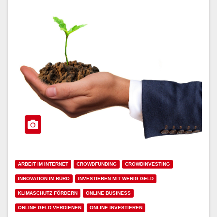
ARBEIT IM INTERNET
CROWDFUNDING
CROWDINVESTING
INNOVATION IM BÜRO
INVESTIEREN MIT WENIG GELD
KLIMASCHUTZ FÖRDERN
ONLINE BUSINESS
ONLINE GELD VERDIENEN
ONLINE INVESTIEREN