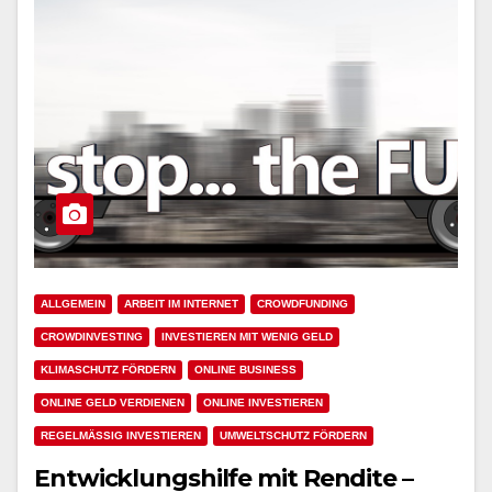
ALLGEMEIN
ARBEIT IM INTERNET
CROWDFUNDING
CROWDINVESTING
INVESTIEREN MIT WENIG GELD
KLIMASCHUTZ FÖRDERN
ONLINE BUSINESS
ONLINE GELD VERDIENEN
ONLINE INVESTIEREN
REGELMÄSSIG INVESTIEREN
UMWELTSCHUTZ FÖRDERN
Entwicklungshilfe mit Rendite –