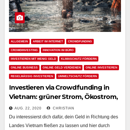
ALLGEMEIN
ARBEIT IM INTERNET
CROWDFUNDING
CROWDINVESTING
INNOVATION IM BÜRO
INVESTIEREN MIT WENIG GELD
KLIMASCHUTZ FÖRDERN
ONLINE BUSINESS
ONLINE GELD VERDIENEN
ONLINE INVESTIEREN
REGELMÄSSIG INVESTIEREN
UMWELTSCHUTZ FÖRDERN
Investieren via Crowdfunding in
Vietnam: grüner Strom, Ökostrom,
Entwicklungshilfe und Solar-
AUG. 22, 2020
CHRISTIAN
Energie
Du interessierst dich dafür, dein Geld in Richtung des
Landes Vietnam fließen zu lassen und hier durch