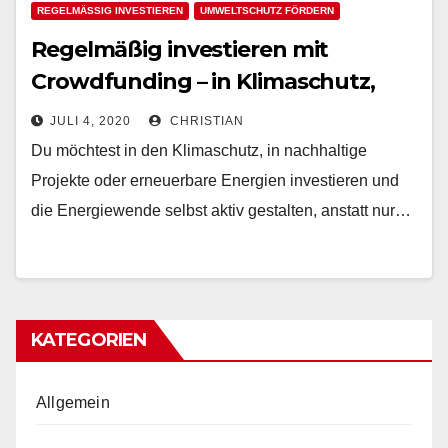
REGELMÄSSIG INVESTIEREN
UMWELTSCHUTZ FÖRDERN
Regelmäßig investieren mit
Crowdfunding – in Klimaschutz,
erneuerbare Energien sowie
JULI 4, 2020
CHRISTIAN
nachhaltige Projekte
Du möchtest in den Klimaschutz, in nachhaltige
Projekte oder erneuerbare Energien investieren und
die Energiewende selbst aktiv gestalten, anstatt nur…
KATEGORIEN
Allgemein