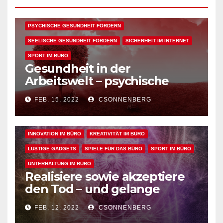
KÖRPERLICHE GESUNDHEIT FÖRDERN
PSYCHISCHE GESUNDHEIT FÖRDERN
SEELISCHE GESUNDHEIT FÖRDERN
SICHERHEIT IM INTERNET
SPORT IM BÜRO
Gesundheit in der
ALLGEMEIN
ARBEITSFLOW
BÜRO GADGETS
Arbeitswelt – psychische
sowie geistige, körperliche
BÜRO GADGETS FÜR FRAUEN
BÜRO GADGETS FÜR MÄNNER
FEB. 15, 2022
CSONNENBERG
und seelische Gesundheit
EFFIZIENZ & PRODUKTIVITÄT IM BÜRO
bei der Arbeit fördern
ENTSPANNUNG & ERHOLUNG IM BÜRO
GESUNDHEIT IM BÜRO
INNOVATION IM BÜRO
KREATIVITÄT IM BÜRO
LUSTIGE GADGETS
SPIELE FÜR DAS BÜRO
SPORT IM BÜRO
UNTERHALTUNG IM BÜRO
Realisiere sowie akzeptiere
den Tod – und gelange
dadurch in den perfekten
FEB. 12, 2022
CSONNENBERG
Arbeitsflow