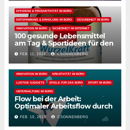
ALLGEMEIN
ARBEITSFLOW
EFFIZIENZ & PRODUKTIVITÄT IM BÜRO
ENTSPANNUNG & ERHOLUNG IM BÜRO
GESUNDHEIT IM BÜRO
INNOVATION IM BÜRO
SICHERHEIT IM INTERNET
100 gesunde Lebensmittel
ALLGEMEIN
ARBEITSFLOW
BÜRO GADGETS
am Tag & Sportideen für den
Arbeitsalltag – für einen
BÜRO GADGETS FÜR FRAUEN
BÜRO GADGETS FÜR MÄNNER
FEB. 11, 2022
CSONNENBERG
gesunden Büroalltag
EFFIZIENZ & PRODUKTIVITÄT IM BÜRO
ENTSPANNUNG & ERHOLUNG IM BÜRO
GESUNDHEIT IM BÜRO
INNOVATION IM BÜRO
KREATIVITÄT IM BÜRO
LUSTIGE GADGETS
SPIELE FÜR DAS BÜRO
SPORT IM BÜRO
UNTERHALTUNG IM BÜRO
Flow bei der Arbeit:
Optimaler Arbeitsflow durch
wache Achtsamkeit
FEB. 10, 2022
CSONNENBERG