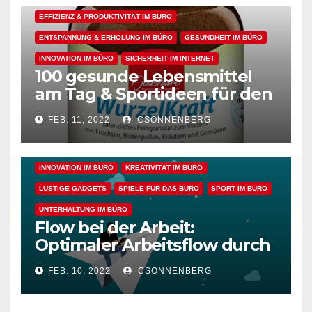
EFFIZIENZ & PRODUKTIVITÄT IM BÜRO
ENTSPANNUNG & ERHOLUNG IM BÜRO
GESUNDHEIT IM BÜRO
INNOVATION IM BÜRO
SICHERHEIT IM INTERNET
100 gesunde Lebensmittel
ALLGEMEIN
ARBEITSFLOW
BÜRO GADGETS
am Tag & Sportideen für den
Arbeitsalltag – für einen
BÜRO GADGETS FÜR FRAUEN
BÜRO GADGETS FÜR MÄNNER
FEB. 11, 2022
CSONNENBERG
gesunden Büroalltag
EFFIZIENZ & PRODUKTIVITÄT IM BÜRO
ENTSPANNUNG & ERHOLUNG IM BÜRO
GESUNDHEIT IM BÜRO
INNOVATION IM BÜRO
KREATIVITÄT IM BÜRO
LUSTIGE GADGETS
SPIELE FÜR DAS BÜRO
SPORT IM BÜRO
UNTERHALTUNG IM BÜRO
Flow bei der Arbeit:
Optimaler Arbeitsflow durch
wache Achtsamkeit
FEB. 10, 2022
CSONNENBERG