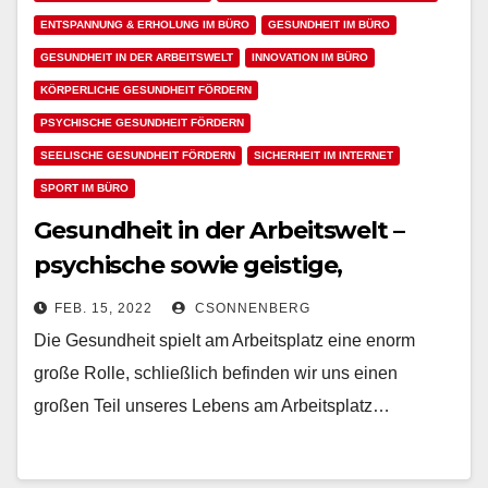
ENTSPANNUNG & ERHOLUNG IM BÜRO
GESUNDHEIT IM BÜRO
GESUNDHEIT IN DER ARBEITSWELT
INNOVATION IM BÜRO
KÖRPERLICHE GESUNDHEIT FÖRDERN
PSYCHISCHE GESUNDHEIT FÖRDERN
SEELISCHE GESUNDHEIT FÖRDERN
SICHERHEIT IM INTERNET
SPORT IM BÜRO
Gesundheit in der Arbeitswelt –
psychische sowie geistige,
körperliche und seelische
FEB. 15, 2022
CSONNENBERG
Gesundheit bei der Arbeit fördern
Die Gesundheit spielt am Arbeitsplatz eine enorm
große Rolle, schließlich befinden wir uns einen
großen Teil unseres Lebens am Arbeitsplatz…