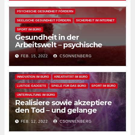
KÖRPERLICHE GESUNDHEIT FÖRDERN
PSYCHISCHE GESUNDHEIT FÖRDERN
SEELISCHE GESUNDHEIT FÖRDERN
SICHERHEIT IM INTERNET
SPORT IM BÜRO
Gesundheit in der
ALLGEMEIN
ARBEITSFLOW
BÜRO GADGETS
Arbeitswelt – psychische
sowie geistige, körperliche
BÜRO GADGETS FÜR FRAUEN
BÜRO GADGETS FÜR MÄNNER
FEB. 15, 2022
CSONNENBERG
und seelische Gesundheit
EFFIZIENZ & PRODUKTIVITÄT IM BÜRO
bei der Arbeit fördern
ENTSPANNUNG & ERHOLUNG IM BÜRO
GESUNDHEIT IM BÜRO
INNOVATION IM BÜRO
KREATIVITÄT IM BÜRO
LUSTIGE GADGETS
SPIELE FÜR DAS BÜRO
SPORT IM BÜRO
UNTERHALTUNG IM BÜRO
Realisiere sowie akzeptiere
den Tod – und gelange
dadurch in den perfekten
FEB. 12, 2022
CSONNENBERG
Arbeitsflow
ALLGEMEIN
ARBEITSFLOW