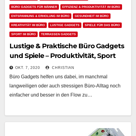
BÜRO GADGETS FÜR MÄNNER
EFFIZIENZ & PRODUKTIVITÄT IM BÜRO
ENTSPANNUNG & ERHOLUNG IM BÜRO
GESUNDHEIT IM BÜRO
KREATIVITÄT IM BÜRO
LUSTIGE GADGETS
SPIELE FÜR DAS BÜRO
SPORT IM BÜRO
TERRASSEN GADGETS
Lustige & Praktische Büro Gadgets
und Spiele – Produktivität, Sport
sowie Gesundheit und
OKT. 7, 2020
CHRISTIAN
Zufriedenheit im Büro fördern
Büro Gadgets helfen uns dabei, im manchmal
langweiligen oder auch stressigen Büro-Alltag noch
einfacher und besser in den Flow zu…