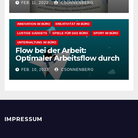
FEB. 11, 2022
CSONNENBERG
gesunden Büroalltag
EFFIZIENZ & PRODUKTIVITÄT IM BÜRO
ENTSPANNUNG & ERHOLUNG IM BÜRO
GESUNDHEIT IM BÜRO
INNOVATION IM BÜRO
KREATIVITÄT IM BÜRO
LUSTIGE GADGETS
SPIELE FÜR DAS BÜRO
SPORT IM BÜRO
UNTERHALTUNG IM BÜRO
Flow bei der Arbeit:
Optimaler Arbeitsflow durch
wache Achtsamkeit
FEB. 10, 2022
CSONNENBERG
IMPRESSUM