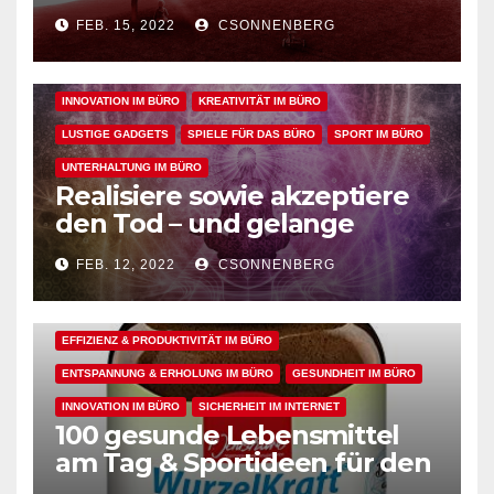
sowie geistige, körperliche
BÜRO GADGETS FÜR FRAUEN
BÜRO GADGETS FÜR MÄNNER
FEB. 15, 2022
CSONNENBERG
und seelische Gesundheit
EFFIZIENZ & PRODUKTIVITÄT IM BÜRO
bei der Arbeit fördern
ENTSPANNUNG & ERHOLUNG IM BÜRO
GESUNDHEIT IM BÜRO
INNOVATION IM BÜRO
KREATIVITÄT IM BÜRO
LUSTIGE GADGETS
SPIELE FÜR DAS BÜRO
SPORT IM BÜRO
UNTERHALTUNG IM BÜRO
Realisiere sowie akzeptiere
den Tod – und gelange
dadurch in den perfekten
FEB. 12, 2022
CSONNENBERG
Arbeitsflow
ALLGEMEIN
ARBEITSFLOW
EFFIZIENZ & PRODUKTIVITÄT IM BÜRO
ENTSPANNUNG & ERHOLUNG IM BÜRO
GESUNDHEIT IM BÜRO
INNOVATION IM BÜRO
SICHERHEIT IM INTERNET
100 gesunde Lebensmittel
ALLGEMEIN
ARBEITSFLOW
BÜRO GADGETS
am Tag & Sportideen für den
Arbeitsalltag – für einen
BÜRO GADGETS FÜR FRAUEN
BÜRO GADGETS FÜR MÄNNER