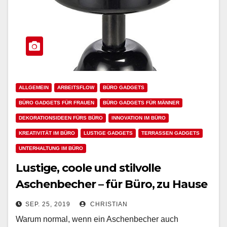
ALLGEMEIN
ARBEITSFLOW
BÜRO GADGETS
BÜRO GADGETS FÜR FRAUEN
BÜRO GADGETS FÜR MÄNNER
DEKORATIONSIDEEN FÜRS BÜRO
INNOVATION IM BÜRO
KREATIVITÄT IM BÜRO
LUSTIGE GADGETS
TERRASSEN GADGETS
UNTERHALTUNG IM BÜRO
Lustige, coole und stilvolle
Aschenbecher – für Büro, zu Hause
und draußen
SEP. 25, 2019
CHRISTIAN
Warum normal, wenn ein Aschenbecher auch