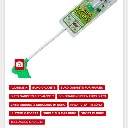
ALLGEMEIN
BÜRO GADGETS
BÜRO GADGETS FÜR FRAUEN
BÜRO GADGETS FÜR MÄNNER
DEKORATIONSIDEEN FÜRS BÜRO
ENTSPANNUNG & ERHOLUNG IM BÜRO
KREATIVITÄT IM BÜRO
LUSTIGE GADGETS
SPIELE FÜR DAS BÜRO
SPORT IM BÜRO
TERRASSEN GADGETS