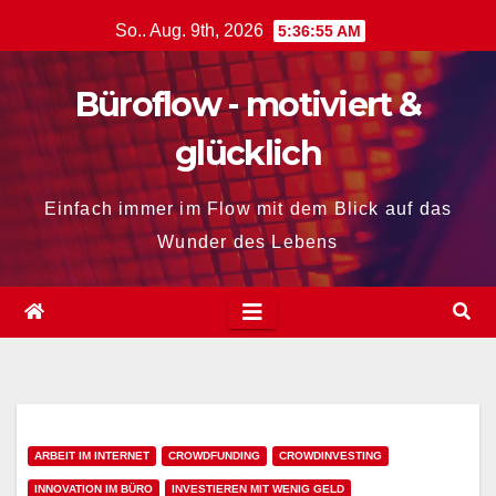
Zum
So.. Aug. 9th, 2026
5:36:56 AM
Inhalt
springen
Büroflow - motiviert &
glücklich
Einfach immer im Flow mit dem Blick auf das
Wunder des Lebens
ARBEIT IM INTERNET
CROWDFUNDING
CROWDINVESTING
INNOVATION IM BÜRO
INVESTIEREN MIT WENIG GELD