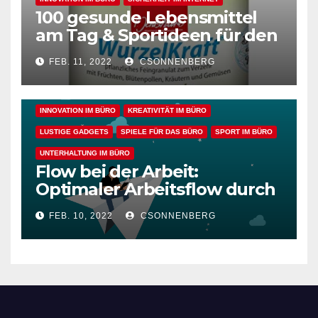
100 gesunde Lebensmittel
ALLGEMEIN
ARBEITSFLOW
BÜRO GADGETS
am Tag & Sportideen für den
Arbeitsalltag – für einen
BÜRO GADGETS FÜR FRAUEN
BÜRO GADGETS FÜR MÄNNER
FEB. 11, 2022
CSONNENBERG
gesunden Büroalltag
EFFIZIENZ & PRODUKTIVITÄT IM BÜRO
ENTSPANNUNG & ERHOLUNG IM BÜRO
GESUNDHEIT IM BÜRO
INNOVATION IM BÜRO
KREATIVITÄT IM BÜRO
LUSTIGE GADGETS
SPIELE FÜR DAS BÜRO
SPORT IM BÜRO
UNTERHALTUNG IM BÜRO
Flow bei der Arbeit:
Optimaler Arbeitsflow durch
wache Achtsamkeit
FEB. 10, 2022
CSONNENBERG