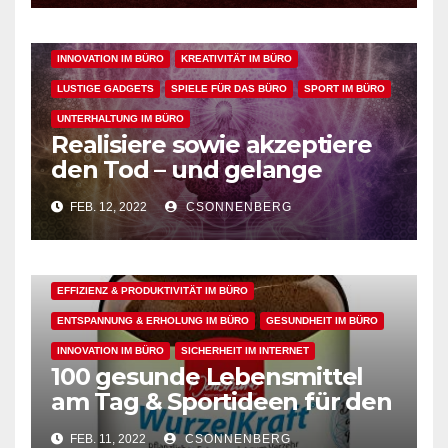
bei der Arbeit fördern
ENTSPANNUNG & ERHOLUNG IM BÜRO
GESUNDHEIT IM BÜRO
INNOVATION IM BÜRO
KREATIVITÄT IM BÜRO
LUSTIGE GADGETS
SPIELE FÜR DAS BÜRO
SPORT IM BÜRO
UNTERHALTUNG IM BÜRO
Realisiere sowie akzeptiere
den Tod – und gelange
dadurch in den perfekten
FEB. 12, 2022
CSONNENBERG
Arbeitsflow
ALLGEMEIN
ARBEITSFLOW
EFFIZIENZ & PRODUKTIVITÄT IM BÜRO
ENTSPANNUNG & ERHOLUNG IM BÜRO
GESUNDHEIT IM BÜRO
INNOVATION IM BÜRO
SICHERHEIT IM INTERNET
100 gesunde Lebensmittel
am Tag & Sportideen für den
Arbeitsalltag – für einen
FEB. 11, 2022
CSONNENBERG