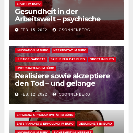
SPORT IM BÜRO
Gesundheit in der
ALLGEMEIN
ARBEITSFLOW
BÜRO GADGETS
Arbeitswelt – psychische
sowie geistige, körperliche
BÜRO GADGETS FÜR FRAUEN
BÜRO GADGETS FÜR MÄNNER
FEB. 15, 2022
CSONNENBERG
und seelische Gesundheit
EFFIZIENZ & PRODUKTIVITÄT IM BÜRO
bei der Arbeit fördern
ENTSPANNUNG & ERHOLUNG IM BÜRO
GESUNDHEIT IM BÜRO
INNOVATION IM BÜRO
KREATIVITÄT IM BÜRO
LUSTIGE GADGETS
SPIELE FÜR DAS BÜRO
SPORT IM BÜRO
UNTERHALTUNG IM BÜRO
Realisiere sowie akzeptiere
den Tod – und gelange
dadurch in den perfekten
FEB. 12, 2022
CSONNENBERG
Arbeitsflow
ALLGEMEIN
ARBEITSFLOW
EFFIZIENZ & PRODUKTIVITÄT IM BÜRO
ENTSPANNUNG & ERHOLUNG IM BÜRO
GESUNDHEIT IM BÜRO
INNOVATION IM BÜRO
SICHERHEIT IM INTERNET