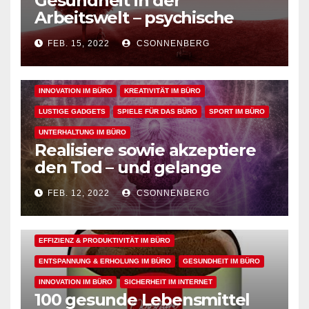
Gesundheit in der
ALLGEMEIN
ARBEITSFLOW
BÜRO GADGETS
Arbeitswelt – psychische
sowie geistige, körperliche
BÜRO GADGETS FÜR FRAUEN
BÜRO GADGETS FÜR MÄNNER
FEB. 15, 2022
CSONNENBERG
und seelische Gesundheit
EFFIZIENZ & PRODUKTIVITÄT IM BÜRO
bei der Arbeit fördern
ENTSPANNUNG & ERHOLUNG IM BÜRO
GESUNDHEIT IM BÜRO
INNOVATION IM BÜRO
KREATIVITÄT IM BÜRO
LUSTIGE GADGETS
SPIELE FÜR DAS BÜRO
SPORT IM BÜRO
UNTERHALTUNG IM BÜRO
Realisiere sowie akzeptiere
den Tod – und gelange
dadurch in den perfekten
FEB. 12, 2022
CSONNENBERG
Arbeitsflow
ALLGEMEIN
ARBEITSFLOW
EFFIZIENZ & PRODUKTIVITÄT IM BÜRO
ENTSPANNUNG & ERHOLUNG IM BÜRO
GESUNDHEIT IM BÜRO
INNOVATION IM BÜRO
SICHERHEIT IM INTERNET
100 gesunde Lebensmittel
ALLGEMEIN
ARBEITSFLOW
BÜRO GADGETS