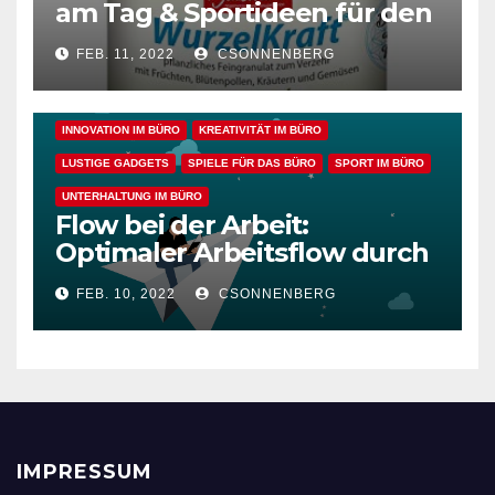
am Tag & Sportideen für den
Arbeitsalltag – für einen
BÜRO GADGETS FÜR FRAUEN
BÜRO GADGETS FÜR MÄNNER
FEB. 11, 2022
CSONNENBERG
gesunden Büroalltag
EFFIZIENZ & PRODUKTIVITÄT IM BÜRO
ENTSPANNUNG & ERHOLUNG IM BÜRO
GESUNDHEIT IM BÜRO
INNOVATION IM BÜRO
KREATIVITÄT IM BÜRO
LUSTIGE GADGETS
SPIELE FÜR DAS BÜRO
SPORT IM BÜRO
UNTERHALTUNG IM BÜRO
Flow bei der Arbeit:
Optimaler Arbeitsflow durch
wache Achtsamkeit
FEB. 10, 2022
CSONNENBERG
IMPRESSUM