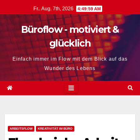
Zum
Fr.. Aug. 7th, 2026
4:50:00 AM
Inhalt
springen
Büroflow - motiviert &
glücklich
Einfach immer im Flow mit dem Blick auf das
Wunder des Lebens
ARBEITSFLOW
KREATIVITÄT IM BÜRO