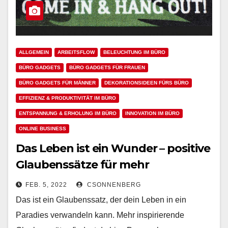
ALLGEMEIN
ARBEITSFLOW
BELEUCHTUNG IM BÜRO
BÜRO GADGETS
BÜRO GADGETS FÜR FRAUEN
BÜRO GADGETS FÜR MÄNNER
DEKORATIONSIDEEN FÜRS BÜRO
EFFIZIENZ & PRODUKTIVITÄT IM BÜRO
ENTSPANNUNG & ERHOLUNG IM BÜRO
INNOVATION IM BÜRO
ONLINE BUSINESS
Das Leben ist ein Wunder – positive
Glaubenssätze für mehr
Zufriedenheit & Produktivität im
FEB. 5, 2022
CSONNENBERG
Job
Das ist ein Glaubenssatz, der dein Leben in ein
Paradies verwandeln kann. Mehr inspirierende