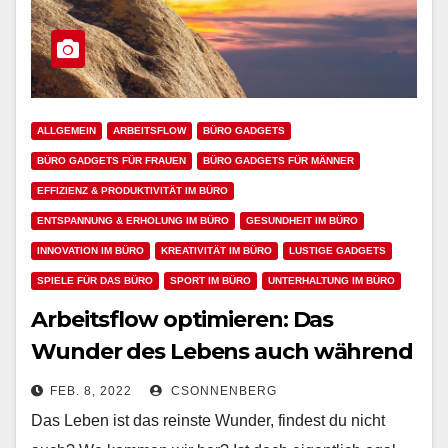
ALLGEMEIN
ARBEITSFLOW
BÜRO GADGETS
BÜRO GADGETS FÜR FRAUEN
BÜRO GADGETS FÜR MÄNNER
EFFIZIENZ & PRODUKTIVITÄT IM BÜRO
ENTSPANNUNG & ERHOLUNG IM BÜRO
GESUNDHEIT IM BÜRO
INNOVATION IM BÜRO
KREATIVITÄT IM BÜRO
LUSTIGE GADGETS
SPIELE FÜR DAS BÜRO
SPORT IM BÜRO
UNTERHALTUNG IM BÜRO
Arbeitsflow optimieren: Das
Wunder des Lebens auch während
der Arbeitszeit wertschätzen und
FEB. 8, 2022
CSONNENBERG
lieben
Das Leben ist das reinste Wunder, findest du nicht