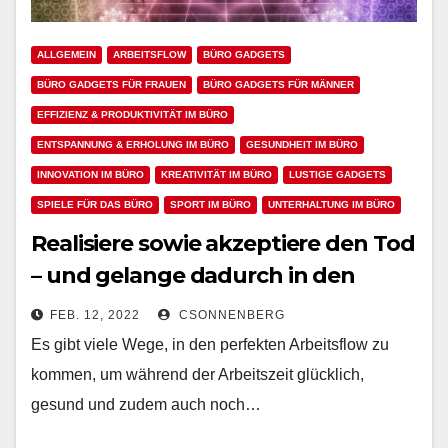
ALLGEMEIN
ARBEITSFLOW
BÜRO GADGETS
BÜRO GADGETS FÜR FRAUEN
BÜRO GADGETS FÜR MÄNNER
EFFIZIENZ & PRODUKTIVITÄT IM BÜRO
ENTSPANNUNG & ERHOLUNG IM BÜRO
GESUNDHEIT IM BÜRO
INNOVATION IM BÜRO
KREATIVITÄT IM BÜRO
LUSTIGE GADGETS
SPIELE FÜR DAS BÜRO
SPORT IM BÜRO
UNTERHALTUNG IM BÜRO
Realisiere sowie akzeptiere den Tod
– und gelange dadurch in den
perfekten Arbeitsflow
FEB. 12, 2022
CSONNENBERG
Es gibt viele Wege, in den perfekten Arbeitsflow zu
kommen, um während der Arbeitszeit glücklich,
gesund und zudem auch noch…