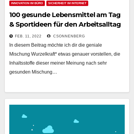
INNOVATION IM BÜRO
SICHERHEIT IM INTERNET
100 gesunde Lebensmittel am Tag
& Sportideen für den Arbeitsalltag
– für einen gesunden Büroalltag
FEB. 11, 2022
CSONNENBERG
In diesem Beitrag möchte ich dir die geniale
Mischung Wurzelkraft* etwas genauer vorstellen, die
Inhaltsstoffe dieser meiner Meinung nach sehr
gesunden Mischung…