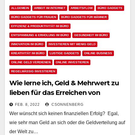
ALLGEMEIN
ARBEIT IM INTERNET
ARBEITSFLOW
BÜRO GADGETS
BÜRO GADGETS FÜR FRAUEN
BÜRO GADGETS FÜR MÄNNER
EFFIZIENZ & PRODUKTIVITÄT IM BÜRO
ENTSPANNUNG & ERHOLUNG IM BÜRO
GESUNDHEIT IM BÜRO
INNOVATION IM BÜRO
INVESTIEREN MIT WENIG GELD
KREATIVITÄT IM BÜRO
LUSTIGE GADGETS
ONLINE BUSINESS
ONLINE GELD VERDIENEN
ONLINE INVESTIEREN
REGELMÄSSIG INVESTIEREN
Wie lerne ich, Geld & Mehrwert zu
lieben für das Erreichen von
finanzieller Unabhängigkeit &
FEB. 8, 2022
CSONNENBERG
Erfolg?
Wer wünscht sich keinen finanziellen Erfolg? Egal,
wie sehr man Geld an sich oder die Geldverteilung auf
der Welt zu…