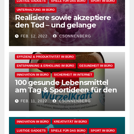
LUSTIGE GADGETS
SPIELE FÜR DAS BÜRO
SPORT IM BÜRO
UNTERHALTUNG IM BÜRO
Realisiere sowie akzeptiere
den Tod – und gelange
dadurch in den perfekten
FEB. 12, 2022
CSONNENBERG
Arbeitsflow
ALLGEMEIN
ARBEITSFLOW
EFFIZIENZ & PRODUKTIVITÄT IM BÜRO
ENTSPANNUNG & ERHOLUNG IM BÜRO
GESUNDHEIT IM BÜRO
INNOVATION IM BÜRO
SICHERHEIT IM INTERNET
100 gesunde Lebensmittel
ALLGEMEIN
ARBEITSFLOW
BÜRO GADGETS
am Tag & Sportideen für den
Arbeitsalltag – für einen
BÜRO GADGETS FÜR FRAUEN
BÜRO GADGETS FÜR MÄNNER
FEB. 11, 2022
CSONNENBERG
gesunden Büroalltag
EFFIZIENZ & PRODUKTIVITÄT IM BÜRO
ENTSPANNUNG & ERHOLUNG IM BÜRO
GESUNDHEIT IM BÜRO
INNOVATION IM BÜRO
KREATIVITÄT IM BÜRO
LUSTIGE GADGETS
SPIELE FÜR DAS BÜRO
SPORT IM BÜRO