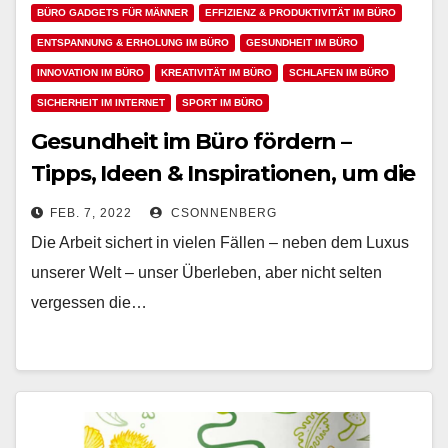
BÜRO GADGETS FÜR MÄNNER
EFFIZIENZ & PRODUKTIVITÄT IM BÜRO
ENTSPANNUNG & ERHOLUNG IM BÜRO
GESUNDHEIT IM BÜRO
INNOVATION IM BÜRO
KREATIVITÄT IM BÜRO
SCHLAFEN IM BÜRO
SICHERHEIT IM INTERNET
SPORT IM BÜRO
Gesundheit im Büro fördern –
Tipps, Ideen & Inspirationen, um die
Gesundheit im Büro zu fördern
FEB. 7, 2022
CSONNENBERG
Die Arbeit sichert in vielen Fällen – neben dem Luxus
unserer Welt – unser Überleben, aber nicht selten
vergessen die…