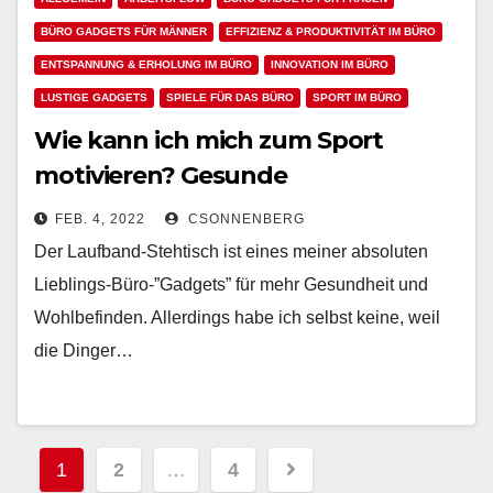
BÜRO GADGETS FÜR MÄNNER
EFFIZIENZ & PRODUKTIVITÄT IM BÜRO
ENTSPANNUNG & ERHOLUNG IM BÜRO
INNOVATION IM BÜRO
LUSTIGE GADGETS
SPIELE FÜR DAS BÜRO
SPORT IM BÜRO
Wie kann ich mich zum Sport
motivieren? Gesunde
Gewohnheiten, Gadgets und Ideen
FEB. 4, 2022
CSONNENBERG
sowie Inspirationen für ein
Der Laufband-Stehtisch ist eines meiner absoluten
gesundes Leben
Lieblings-Büro-”Gadgets” für mehr Gesundheit und
Wohlbefinden. Allerdings habe ich selbst keine, weil
die Dinger…
Beitragsnavigation
1
2
…
4