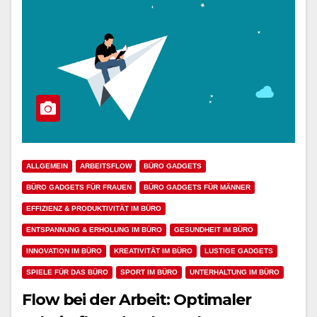
ALLGEMEIN
ARBEITSFLOW
BÜRO GADGETS
BÜRO GADGETS FÜR FRAUEN
BÜRO GADGETS FÜR MÄNNER
EFFIZIENZ & PRODUKTIVITÄT IM BÜRO
ENTSPANNUNG & ERHOLUNG IM BÜRO
GESUNDHEIT IM BÜRO
INNOVATION IM BÜRO
KREATIVITÄT IM BÜRO
LUSTIGE GADGETS
SPIELE FÜR DAS BÜRO
SPORT IM BÜRO
UNTERHALTUNG IM BÜRO
Flow bei der Arbeit: Optimaler