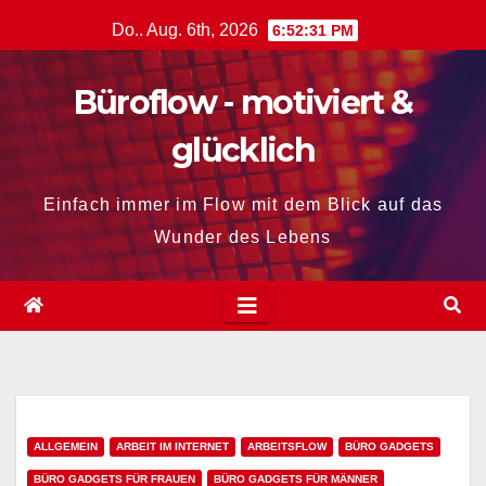
Zum
Do.. Aug. 6th, 2026
6:52:33 PM
Inhalt
springen
Büroflow - motiviert &
glücklich
Einfach immer im Flow mit dem Blick auf das
Wunder des Lebens
ALLGEMEIN
ARBEIT IM INTERNET
ARBEITSFLOW
BÜRO GADGETS
BÜRO GADGETS FÜR FRAUEN
BÜRO GADGETS FÜR MÄNNER