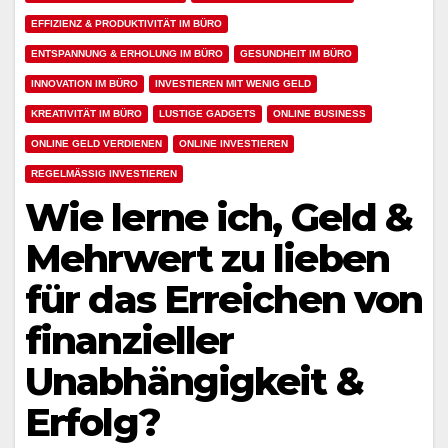
EFFIZIENZ & PRODUKTIVITÄT IM BÜRO
ENTSPANNUNG & ERHOLUNG IM BÜRO
GESUNDHEIT IM BÜRO
INNOVATION IM BÜRO
INVESTIEREN MIT WENIG GELD
KREATIVITÄT IM BÜRO
LUSTIGE GADGETS
ONLINE BUSINESS
ONLINE GELD VERDIENEN
ONLINE INVESTIEREN
REGELMÄSSIG INVESTIEREN
Wie lerne ich, Geld &
Mehrwert zu lieben
für das Erreichen von
finanzieller
Unabhängigkeit &
Erfolg?