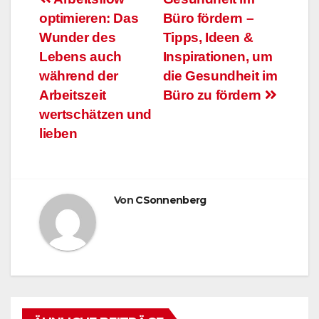
Beitragsnavigation
optimieren: Das
Büro fördern –
Wunder des
Tipps, Ideen &
Lebens auch
Inspirationen, um
während der
die Gesundheit im
Arbeitszeit
Büro zu fördern
wertschätzen und
lieben
Von
CSonnenberg
ARBEITSFLOW
BÜRO GADGETS
BÜRO GADGETS FÜR FRAUEN
BÜRO GADGETS FÜR MÄNNER
EFFIZIENZ & PRODUKTIVITÄT IM BÜRO
ENTSPANNUNG & ERHOLUNG IM BÜRO
GESUNDHEIT IM BÜRO