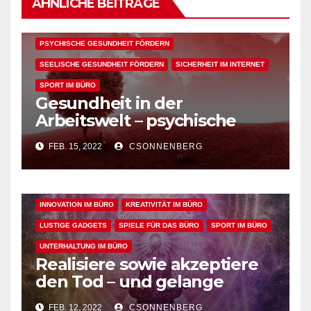
ÄHNLICHE BEITRÄGE
GESUNDHEIT IN DER ARBEITSWELT
INNOVATION IM BÜRO
KÖRPERLICHE GESUNDHEIT FÖRDERN
PSYCHISCHE GESUNDHEIT FÖRDERN
SEELISCHE GESUNDHEIT FÖRDERN
SICHERHEIT IM INTERNET
SPORT IM BÜRO
Gesundheit in der
Arbeitswelt – psychische
ALLGEMEIN
ARBEITSFLOW
BÜRO GADGETS
sowie geistige, körperliche
BÜRO GADGETS FÜR FRAUEN
BÜRO GADGETS FÜR MÄNNER
FEB. 15, 2022
CSONNENBERG
und seelische Gesundheit
EFFIZIENZ & PRODUKTIVITÄT IM BÜRO
bei der Arbeit fördern
ENTSPANNUNG & ERHOLUNG IM BÜRO
GESUNDHEIT IM BÜRO
INNOVATION IM BÜRO
KREATIVITÄT IM BÜRO
LUSTIGE GADGETS
SPIELE FÜR DAS BÜRO
SPORT IM BÜRO
UNTERHALTUNG IM BÜRO
Realisiere sowie akzeptiere
den Tod – und gelange
dadurch in den perfekten
FEB. 12, 2022
CSONNENBERG