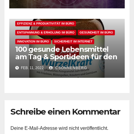
Arbeitsflow
ALLGEMEIN
ARBEITSFLOW
EFFIZIENZ & PRODUKTIVITÄT IM BÜRO
ENTSPANNUNG & ERHOLUNG IM BÜRO
GESUNDHEIT IM BÜRO
INNOVATION IM BÜRO
SICHERHEIT IM INTERNET
100 gesunde Lebensmittel
am Tag & Sportideen für den
Arbeitsalltag – für einen
FEB. 11, 2022
CSONNENBERG
gesunden Büroalltag
Schreibe einen Kommentar
Deine E-Mail-Adresse wird nicht veröffentlicht.