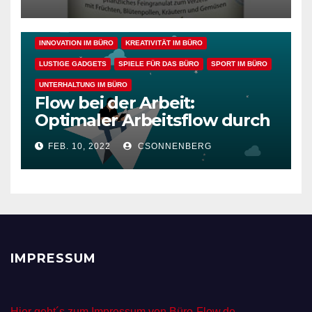
gesunden Büroalltag
EFFIZIENZ & PRODUKTIVITÄT IM BÜRO
ENTSPANNUNG & ERHOLUNG IM BÜRO
GESUNDHEIT IM BÜRO
INNOVATION IM BÜRO
KREATIVITÄT IM BÜRO
LUSTIGE GADGETS
SPIELE FÜR DAS BÜRO
SPORT IM BÜRO
UNTERHALTUNG IM BÜRO
Flow bei der Arbeit:
Optimaler Arbeitsflow durch
wache Achtsamkeit
FEB. 10, 2022
CSONNENBERG
IMPRESSUM
Hier geht´s zum Impressum von Büro-Flow.de