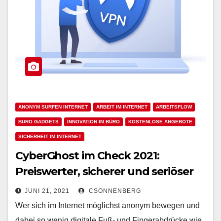
ANONYM SURFEN INTERNET
ARBEIT IM INTERNET
ARBEITSFLOW
BÜRO GADGETS
INNOVATION IM BÜRO
KOSTENLOSE ANGEBOTE
SICHERHEIT IM INTERNET
CyberGhost im Check 2021:
Preiswerter, sicherer und seriöser
VPN-Anbieter
JUNI 21, 2021
CSONNENBERG
Wer sich im Internet möglichst anonym bewegen und
dabei so wenig digitale Fuß- und Fingerabdrücke wie