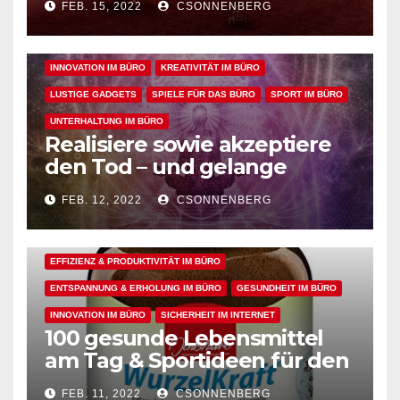
FEB. 15, 2022
CSONNENBERG
und seelische Gesundheit
EFFIZIENZ & PRODUKTIVITÄT IM BÜRO
bei der Arbeit fördern
ENTSPANNUNG & ERHOLUNG IM BÜRO
GESUNDHEIT IM BÜRO
INNOVATION IM BÜRO
KREATIVITÄT IM BÜRO
LUSTIGE GADGETS
SPIELE FÜR DAS BÜRO
SPORT IM BÜRO
UNTERHALTUNG IM BÜRO
Realisiere sowie akzeptiere
den Tod – und gelange
dadurch in den perfekten
FEB. 12, 2022
CSONNENBERG
Arbeitsflow
ALLGEMEIN
ARBEITSFLOW
EFFIZIENZ & PRODUKTIVITÄT IM BÜRO
ENTSPANNUNG & ERHOLUNG IM BÜRO
GESUNDHEIT IM BÜRO
INNOVATION IM BÜRO
SICHERHEIT IM INTERNET
100 gesunde Lebensmittel
ALLGEMEIN
ARBEITSFLOW
BÜRO GADGETS
am Tag & Sportideen für den
Arbeitsalltag – für einen
BÜRO GADGETS FÜR FRAUEN
BÜRO GADGETS FÜR MÄNNER
FEB. 11, 2022
CSONNENBERG