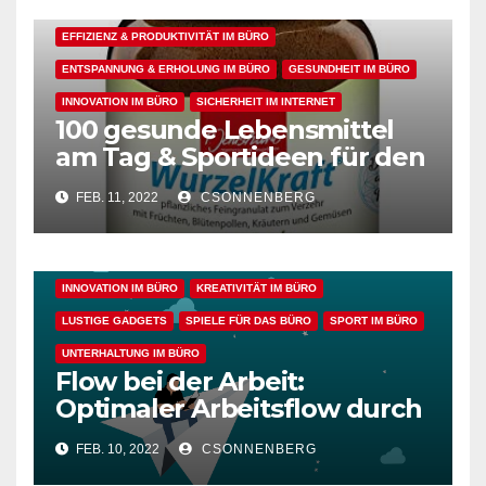
ALLGEMEIN
ARBEITSFLOW
EFFIZIENZ & PRODUKTIVITÄT IM BÜRO
ENTSPANNUNG & ERHOLUNG IM BÜRO
GESUNDHEIT IM BÜRO
INNOVATION IM BÜRO
SICHERHEIT IM INTERNET
100 gesunde Lebensmittel
am Tag & Sportideen für den
ALLGEMEIN
ARBEITSFLOW
BÜRO GADGETS
Arbeitsalltag – für einen
BÜRO GADGETS FÜR FRAUEN
BÜRO GADGETS FÜR MÄNNER
FEB. 11, 2022
CSONNENBERG
gesunden Büroalltag
EFFIZIENZ & PRODUKTIVITÄT IM BÜRO
ENTSPANNUNG & ERHOLUNG IM BÜRO
GESUNDHEIT IM BÜRO
INNOVATION IM BÜRO
KREATIVITÄT IM BÜRO
LUSTIGE GADGETS
SPIELE FÜR DAS BÜRO
SPORT IM BÜRO
UNTERHALTUNG IM BÜRO
Flow bei der Arbeit:
Optimaler Arbeitsflow durch
wache Achtsamkeit
FEB. 10, 2022
CSONNENBERG