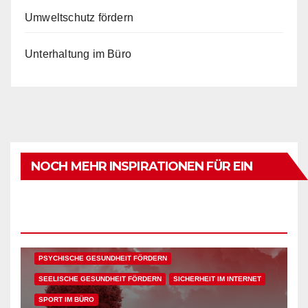
Umweltschutz fördern
Unterhaltung im Büro
ARBEITSFLOW
BÜRO GADGETS
BÜRO GADGETS FÜR FRAUEN
BÜRO GADGETS FÜR MÄNNER
NOCH MEHR INSPIRATIONEN FÜR EIN
EFFIZIENZ & PRODUKTIVITÄT IM BÜRO
GESUNDES, FRIEDLICHES & GLÜCKLICHES
ENTSPANNUNG & ERHOLUNG IM BÜRO
GESUNDHEIT IM BÜRO
GESUNDHEIT IN DER ARBEITSWELT
INNOVATION IM BÜRO
LEBEN IM FLOW
KÖRPERLICHE GESUNDHEIT FÖRDERN
PSYCHISCHE GESUNDHEIT FÖRDERN
SEELISCHE GESUNDHEIT FÖRDERN
SICHERHEIT IM INTERNET
SPORT IM BÜRO