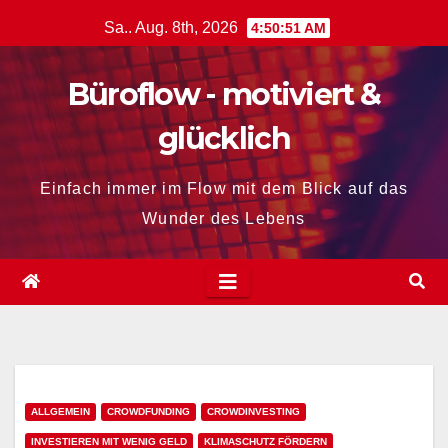
Zum
Sa.. Aug. 8th, 2026
4:50:52 AM
Inhalt
springen
Büroflow - motiviert &
glücklich
Einfach immer im Flow mit dem Blick auf das
Wunder des Lebens
ALLGEMEIN
CROWDFUNDING
CROWDINVESTING
INVESTIEREN MIT WENIG GELD
KLIMASCHUTZ FÖRDERN