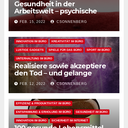
Gesundheit in der
ALLGEMEIN
ARBEITSFLOW
BÜRO GADGETS
Arbeitswelt – psychische
sowie geistige, körperliche
BÜRO GADGETS FÜR FRAUEN
BÜRO GADGETS FÜR MÄNNER
FEB. 15, 2022
CSONNENBERG
und seelische Gesundheit
EFFIZIENZ & PRODUKTIVITÄT IM BÜRO
bei der Arbeit fördern
ENTSPANNUNG & ERHOLUNG IM BÜRO
GESUNDHEIT IM BÜRO
INNOVATION IM BÜRO
KREATIVITÄT IM BÜRO
LUSTIGE GADGETS
SPIELE FÜR DAS BÜRO
SPORT IM BÜRO
UNTERHALTUNG IM BÜRO
Realisiere sowie akzeptiere
den Tod – und gelange
dadurch in den perfekten
FEB. 12, 2022
CSONNENBERG
Arbeitsflow
ALLGEMEIN
ARBEITSFLOW
EFFIZIENZ & PRODUKTIVITÄT IM BÜRO
ENTSPANNUNG & ERHOLUNG IM BÜRO
GESUNDHEIT IM BÜRO
INNOVATION IM BÜRO
SICHERHEIT IM INTERNET
100 gesunde Lebensmittel