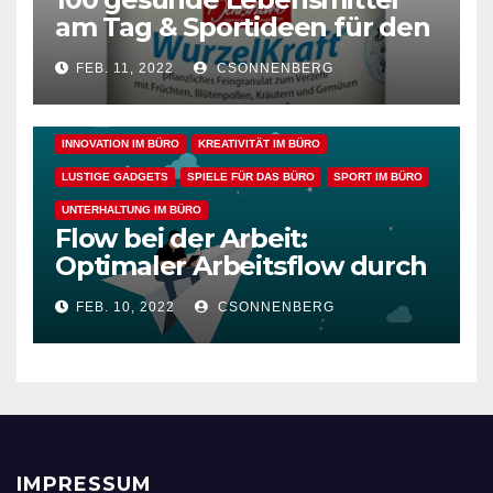
ALLGEMEIN
ARBEITSFLOW
BÜRO GADGETS
am Tag & Sportideen für den
Arbeitsalltag – für einen
BÜRO GADGETS FÜR FRAUEN
BÜRO GADGETS FÜR MÄNNER
FEB. 11, 2022
CSONNENBERG
gesunden Büroalltag
EFFIZIENZ & PRODUKTIVITÄT IM BÜRO
ENTSPANNUNG & ERHOLUNG IM BÜRO
GESUNDHEIT IM BÜRO
INNOVATION IM BÜRO
KREATIVITÄT IM BÜRO
LUSTIGE GADGETS
SPIELE FÜR DAS BÜRO
SPORT IM BÜRO
UNTERHALTUNG IM BÜRO
Flow bei der Arbeit:
Optimaler Arbeitsflow durch
wache Achtsamkeit
FEB. 10, 2022
CSONNENBERG
IMPRESSUM