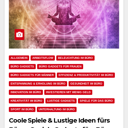
ALLGEMEIN
ARBEITSFLOW
BELEUCHTUNG IM BÜRO
BÜRO GADGETS
BÜRO GADGETS FÜR FRAUEN
BÜRO GADGETS FÜR MÄNNER
EFFIZIENZ & PRODUKTIVITÄT IM BÜRO
ENTSPANNUNG & ERHOLUNG IM BÜRO
GESUNDHEIT IM BÜRO
INNOVATION IM BÜRO
INVESTIEREN MIT WENIG GELD
KREATIVITÄT IM BÜRO
LUSTIGE GADGETS
SPIELE FÜR DAS BÜRO
SPORT IM BÜRO
UNTERHALTUNG IM BÜRO
Coole Spiele & Lustige Ideen fürs