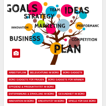
ARBEITSFLOW
BELEUCHTUNG IM BÜRO
BÜRO GADGETS
BÜRO GADGETS FÜR FRAUEN
BÜRO GADGETS FÜR MÄNNER
EFFIZIENZ & PRODUKTIVITÄT IM BÜRO
ENTSPANNUNG & ERHOLUNG IM BÜRO
GESUNDHEIT IM BÜRO
INNOVATION IM BÜRO
KREATIVITÄT IM BÜRO
SPIELE FÜR DAS BÜRO