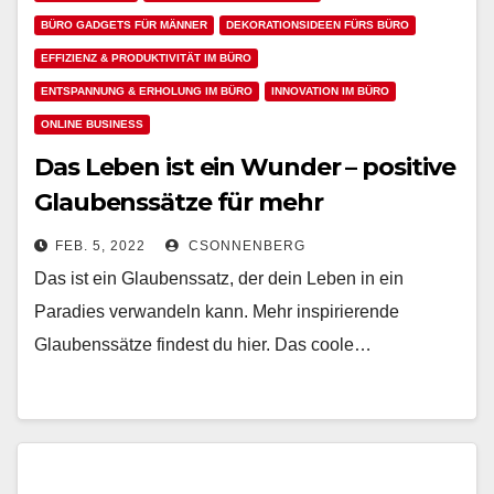
BÜRO GADGETS FÜR MÄNNER
DEKORATIONSIDEEN FÜRS BÜRO
EFFIZIENZ & PRODUKTIVITÄT IM BÜRO
ENTSPANNUNG & ERHOLUNG IM BÜRO
INNOVATION IM BÜRO
ONLINE BUSINESS
Das Leben ist ein Wunder – positive
Glaubenssätze für mehr
Zufriedenheit & Produktivität im
FEB. 5, 2022
CSONNENBERG
Job
Das ist ein Glaubenssatz, der dein Leben in ein
Paradies verwandeln kann. Mehr inspirierende
Glaubenssätze findest du hier. Das coole…