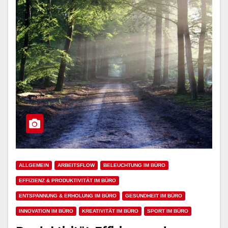
ALLGEMEIN
ARBEITSFLOW
BELEUCHTUNG IM BÜRO
EFFIZIENZ & PRODUKTIVITÄT IM BÜRO
ENTSPANNUNG & ERHOLUNG IM BÜRO
GESUNDHEIT IM BÜRO
INNOVATION IM BÜRO
KREATIVITÄT IM BÜRO
SPORT IM BÜRO