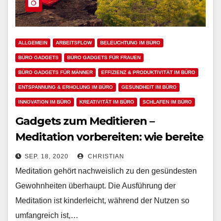
ALLGEMEIN
ARBEITSFLOW
BELEUCHTUNG IM BÜRO
BÜRO GADGETS
BÜRO GADGETS FÜR FRAUEN
BÜRO GADGETS FÜR MÄNNER
EFFIZIENZ & PRODUKTIVITÄT IM BÜRO
ENTSPANNUNG & ERHOLUNG IM BÜRO
GESUNDHEIT IM BÜRO
INNOVATION IM BÜRO
KREATIVITÄT IM BÜRO
SCHLAFEN IM BÜRO
Gadgets zum Meditieren –
Meditation vorbereiten: wie bereite
ich die Meditation optimal vor?
SEP. 18, 2020
CHRISTIAN
Meditation gehört nachweislich zu den gesündesten
Gewohnheiten überhaupt. Die Ausführung der
Meditation ist kinderleicht, während der Nutzen so
umfangreich ist,…