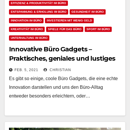
EFFIZIENZ & PRODUKTIVITÄT IM BÜRO
ENTSPANNUNG & ERHOLUNG IM BÜRO
GESUNDHEIT IM BÜRO
INNOVATION IM BÜRO
INVESTIEREN MIT WENIG GELD
KREATIVITÄT IM BÜRO
SPIELE FÜR DAS BÜRO
SPORT IM BÜRO
UNTERHALTUNG IM BÜRO
Innovative Büro Gadgets –
Praktisches, geniales und lustiges
Zubehör für Männer und Frauen
FEB. 5, 2021
CHRISTIAN
Es gibt so einige, coole Büro Gadgets, die eine echte
Innovation darstellen und uns den Büro-Alltag
entweder besonders erleichtern, oder…