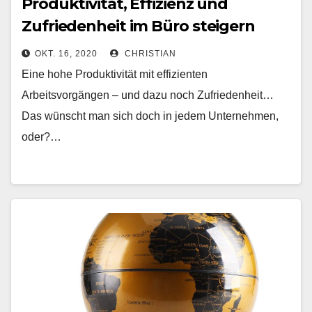
Produktivität, Effizienz und
Zufriedenheit im Büro steigern
sowie fördern – Tipps für die Arbeit
OKT. 16, 2020
CHRISTIAN
im Büro & Home-Office
Eine hohe Produktivität mit effizienten
Arbeitsvorgängen – und dazu noch Zufriedenheit…
Das wünscht man sich doch in jedem Unternehmen,
oder?…