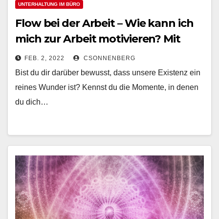
UNTERHALTUNG IM BÜRO
Flow bei der Arbeit – Wie kann ich
mich zur Arbeit motivieren? Mit
dem Wunder des Lebens in den
FEB. 2, 2022
CSONNENBERG
Flow!
Bist du dir darüber bewusst, dass unsere Existenz ein
reines Wunder ist? Kennst du die Momente, in denen
du dich…