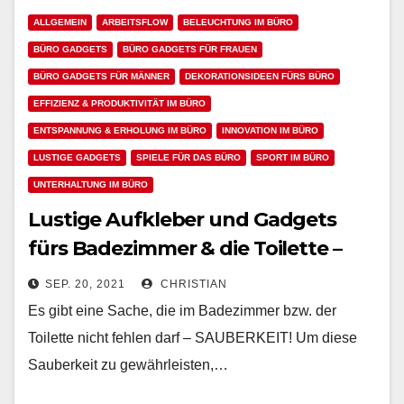
ALLGEMEIN
ARBEITSFLOW
BELEUCHTUNG IM BÜRO
BÜRO GADGETS
BÜRO GADGETS FÜR FRAUEN
BÜRO GADGETS FÜR MÄNNER
DEKORATIONSIDEEN FÜRS BÜRO
EFFIZIENZ & PRODUKTIVITÄT IM BÜRO
ENTSPANNUNG & ERHOLUNG IM BÜRO
INNOVATION IM BÜRO
LUSTIGE GADGETS
SPIELE FÜR DAS BÜRO
SPORT IM BÜRO
UNTERHALTUNG IM BÜRO
Lustige Aufkleber und Gadgets
fürs Badezimmer & die Toilette –
Humor und Spaß im Bad
SEP. 20, 2021
CHRISTIAN
Es gibt eine Sache, die im Badezimmer bzw. der
Toilette nicht fehlen darf – SAUBERKEIT! Um diese
Sauberkeit zu gewährleisten,…