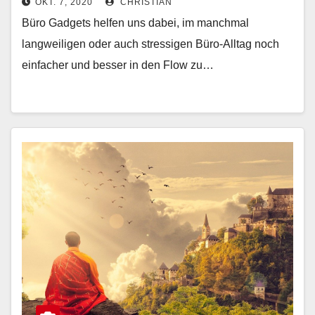
OKT. 7, 2020
CHRISTIAN
Zufriedenheit im Büro fördern
Büro Gadgets helfen uns dabei, im manchmal
langweiligen oder auch stressigen Büro-Alltag noch
einfacher und besser in den Flow zu…