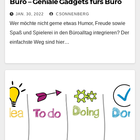
Büro – Geniale Gadgets fürs Büro
und den Arbeitsplatz
JAN. 30, 2022
CSONNENBERG
Wer möchte nicht gerne etwas Humor, Freude sowie
Spaß und Spielerei in den Büroalltag integrieren? Der
einfachste Weg sind hier…