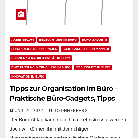
ARBEITSFLOW
BELEUCHTUNG IM BÜRO
BÜRO GADGETS
BÜRO GADGETS FÜR FRAUEN
BÜRO GADGETS FÜR MÄNNER
EFFIZIENZ & PRODUKTIVITÄT IM BÜRO
ENTSPANNUNG & ERHOLUNG IM BÜRO
GESUNDHEIT IM BÜRO
INNOVATION IM BÜRO
Tipps zur Organisation im Büro –
Praktische Büro-Gadgets, Tipps
und praktische Organizer-Gadgets
JAN. 20, 2022
CSONNENBERG
Der Büro-Alltag kann manchmal sehr stressig werden,
doch wir können ihn mit der richtigen