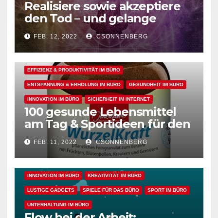
Realisiere sowie akzeptiere
den Tod – und gelange
dadurch in den perfekten
FEB. 12, 2022
CSONNENBERG
Arbeitsflow
ALLGEMEIN
ARBEITSFLOW
EFFIZIENZ & PRODUKTIVITÄT IM BÜRO
ENTSPANNUNG & ERHOLUNG IM BÜRO
GESUNDHEIT IM BÜRO
INNOVATION IM BÜRO
SICHERHEIT IM INTERNET
100 gesunde Lebensmittel
ALLGEMEIN
ARBEITSFLOW
BÜRO GADGETS
am Tag & Sportideen für den
Arbeitsalltag – für einen
BÜRO GADGETS FÜR FRAUEN
BÜRO GADGETS FÜR MÄNNER
FEB. 11, 2022
CSONNENBERG
gesunden Büroalltag
EFFIZIENZ & PRODUKTIVITÄT IM BÜRO
ENTSPANNUNG & ERHOLUNG IM BÜRO
GESUNDHEIT IM BÜRO
INNOVATION IM BÜRO
KREATIVITÄT IM BÜRO
LUSTIGE GADGETS
SPIELE FÜR DAS BÜRO
SPORT IM BÜRO
UNTERHALTUNG IM BÜRO
Flow bei der Arbeit: