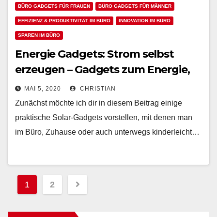
BÜRO GADGETS FÜR FRAUEN
BÜRO GADGETS FÜR MÄNNER
EFFIZIENZ & PRODUKTIVITÄT IM BÜRO
INNOVATION IM BÜRO
SPAREN IM BÜRO
Energie Gadgets: Strom selbst
erzeugen – Gadgets zum Energie,
Strom und Motivation gewinnen
MAI 5, 2020
CHRISTIAN
Zunächst möchte ich dir in diesem Beitrag einige
praktische Solar-Gadgets vorstellen, mit denen man
im Büro, Zuhause oder auch unterwegs kinderleicht…
Beitragsnavigation
1
2