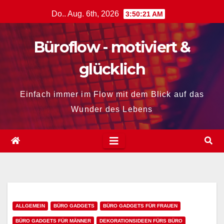
Zum
Do.. Aug. 6th, 2026
3:50:22 AM
Inhalt
springen
Büroflow - motiviert &
glücklich
Einfach immer im Flow mit dem Blick auf das
Wunder des Lebens
ALLGEMEIN
BÜRO GADGETS
BÜRO GADGETS FÜR FRAUEN
BÜRO GADGETS FÜR MÄNNER
DEKORATIONSIDEEN FÜRS BÜRO