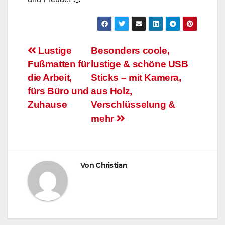
Beitragsnavigation
Lustige
Besonders coole,
Fußmatten für
lustige & schöne USB
die Arbeit,
Sticks – mit Kamera,
fürs Büro und
aus Holz,
Zuhause
Verschlüsselung &
mehr
Von
Christian
ARBEITSFLOW
BÜRO GADGETS
BÜRO GADGETS FÜR FRAUEN
BÜRO GADGETS FÜR MÄNNER
EFFIZIENZ & PRODUKTIVITÄT IM BÜRO