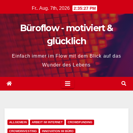
Zum
Fr.. Aug. 7th, 2026
2:35:28 PM
Inhalt
springen
Büroflow - motiviert &
glücklich
Einfach immer im Flow mit dem Blick auf das
Wunder des Lebens
ALLGEMEIN
ARBEIT IM INTERNET
CROWDFUNDING
CROWDINVESTING
INNOVATION IM BÜRO